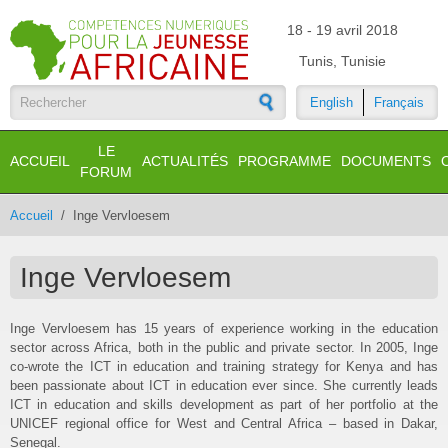
Aller au contenu principal
18 - 19 avril 2018
Tunis, Tunisie
English
Français
Formulaire de recherche
LE
ACCUEIL
ACTUALITÉS
PROGRAMME
DOCUMENTS
FORUM
Accueil
/
Inge Vervloesem
Inge Vervloesem
Inge Vervloesem has 15 years of experience working in the education
sector across Africa, both in the public and private sector. In 2005, Inge
co-wrote the ICT in education and training strategy for Kenya and has
been passionate about ICT in education ever since. She currently leads
ICT in education and skills development as part of her portfolio at the
UNICEF regional office for West and Central Africa – based in Dakar,
Senegal.