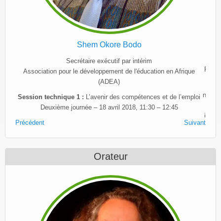
Thomas Munthali
Directeur du Département du savoir et de l'apprentissage
Fondation pour le Renforcement des Capacités Africaines (ACBF)
Session technique 2 :
La jeunesse africaine, les compétences
numériques et les médias créatifs : « de la qualification au marché
du travail » – Nouvelles approches pour l’autonomisation des
jeunes à travers les compétences numériques et l’entreprenariat :
combler le déficit de compétences et favoriser une croissance
inclusive
Deuxième journée – 18 avril 2018, 14:15 – 15:30
Précédent
Suivant
Orateur