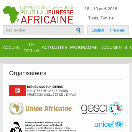
Aller au contenu principal
18 - 19 avril 2018
Tunis, Tunisie
English
Français
Formulaire de recherche
LE
ACCUEIL
ACTUALITÉS
PROGRAMME
DOCUMENTS
FORUM
Organisateurs